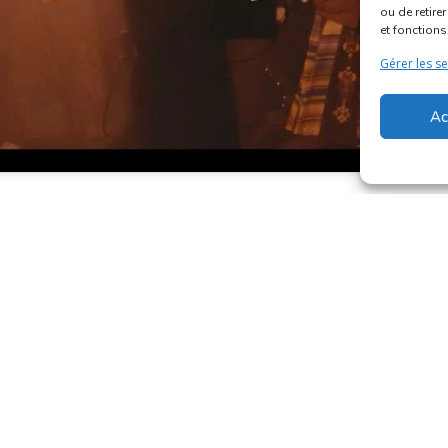
ou de retire
et fonctions
Gérer les se
Ac