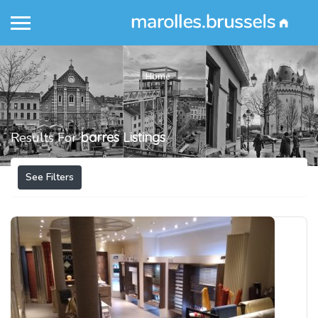
Home
Results For
barres
Listings
See Filters