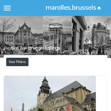
Home
Results For
bruegel
Listings
See Filters