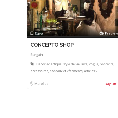
Preview
Save
CONCEPTO SHOP
Bargain
Décor éclectique, style de vie, luxe, vogue, brocante,
accessoires, cadeaux et vêtements, articles v
Marolles
Day Off