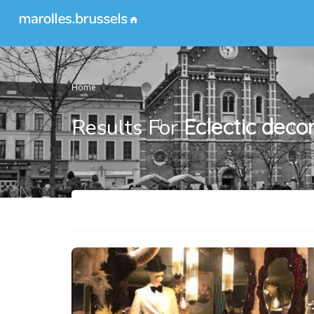
Home
Results For
Eclectic deco