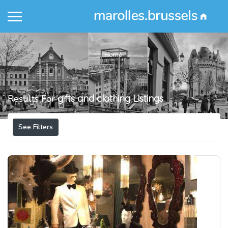
Home
Results For
gifts and clothing
Listings
See Filters