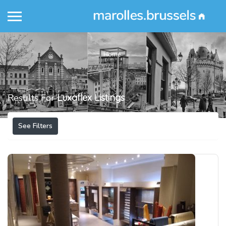
Home
Results For
Luxaflex
Listings
See Filters