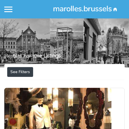
Home
Results For
luxe
Listings
See Filters