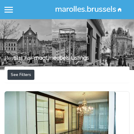
Home
Results For
maat;meubels
Listings
See Filters