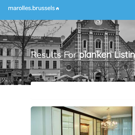
Home
Results For
planken
Listi