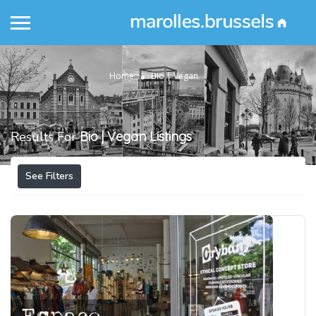
Home
Bio | Vegan
Results For
Bio | Vegan
Listings
See Filters