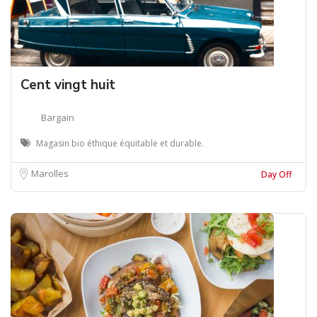
Cent vingt huit
Bargain
Magasin bio éthique équitable et durable.
Marolles
Day Off