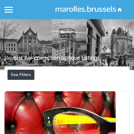
Home
Results For
correction optique
Listings
See Filters