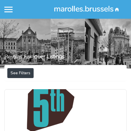
Home
Results For
louer
Listings
See Filters