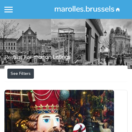
Home
Results For
maison
Listings
See Filters