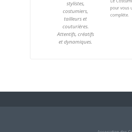
Le Costumi
stylistes,
pour vous u
costumiers,
complète.
tailleurs et
couturières.
Attentifs, créatifs
et dynamiques.
Association des C