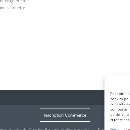
er Maghet crée
ne silhouette
Pour offrir 
cookies pour
consentir à 
comportement
ou de retire
Inscription Commerce
et fonctions
ommerçants du Quartier Bruegel et des Marolles
Rue Haute 77 - 1
Gérer les se