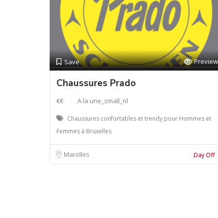
Preview
Save
Chaussures Prado
€€
A la une_small_nl
Chaussures confortables et trendy pour Hommes et
Femmes à Bruxelles
Marolles
Day Off