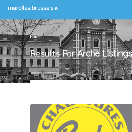
Home
Results For
Arche
Listing