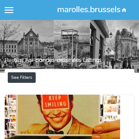
Home
Results For
bandes-dessinées
Listings
See Filters