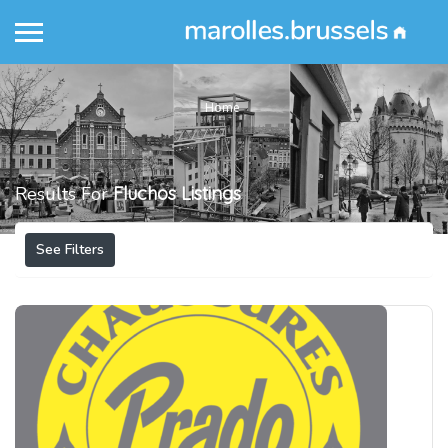
Home
Results For
Fluchos
Listings
See Filters