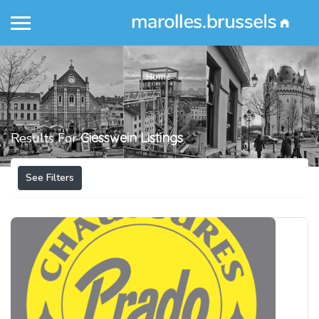
Home
Results For
Giesswein
Listings
See Filters