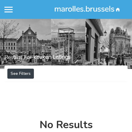
Home
Results For
keuken
Listings
See Filters
No Results