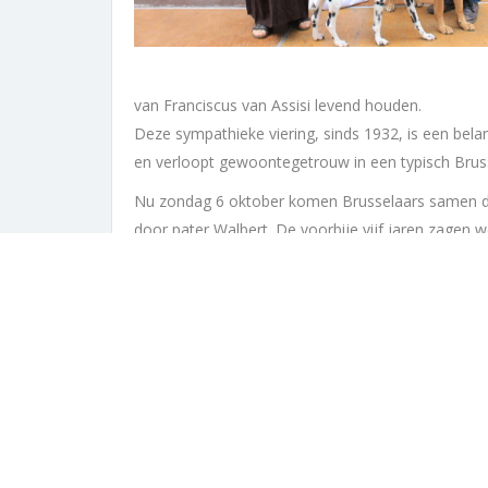
van Franciscus van Assisi levend houden.
Deze sympathieke viering, sinds 1932, is een belan
en verloopt gewoontegetrouw in een typisch Brus
Nu zondag 6 oktober komen Brusselaars samen die
door pater Walbert. De voorbije vijf jaren zagen 
revue passeren: honden, katten, konijnen, paarden,
en papegaaien, maar ook chinchilla’s, fretten, ham
en zelfs een urne met as. Aarzel dus niet om uw a
het maar geen wilde dieren zijn).
Alvast bedankt om familie, vrienden en kennissen
Afspraak zondag op de Oude Markt. Ambiance ver
De Vrienden van de Oude Markt