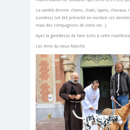
La variété étonne: chiens, chats, lapins, chevaux, 
(cendres) ont été présenté en nombre ces dernière
mais des compagnons de votre vie…).
Ayez la gentillesse de faire écho à cette manifest
Les Amis du vieux Marché.