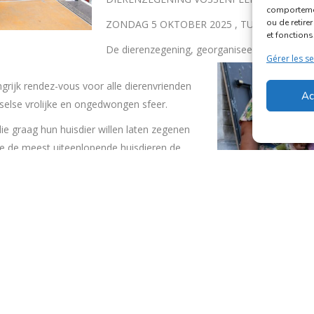
comportement
ou de retire
ZONDAG 5 OKTOBER 2025 , TUSSEN 16U30 
et fonctions
De dierenzegening, georganiseerd door de Vrie
Gérer les se
grijk rendez-vous voor alle dierenvrienden
Ac
selse vrolijke en ongedwongen sfeer.
 graag hun huisdier willen laten zegenen
we de meest uiteenlopende huisdieren de
 ratten, ezels en ezelinnen, vissen, ganzen
sters, duiven, cavia’s, hanen, vogels, slangen
lligator of uw giraf mee te brengen (zolang
 op te trommelen voor deze manifestatie.
zekerd.