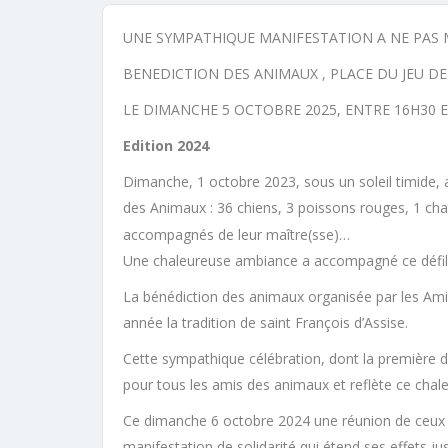
UNE SYMPATHIQUE MANIFESTATION A NE PAS 
BENEDICTION DES ANIMAUX , PLACE DU JEU DE
LE DIMANCHE 5 OCTOBRE 2025, ENTRE 16H30 E
Edition 2024
Dimanche, 1 octobre 2023, sous un soleil timide, a
des Animaux : 36 chiens, 3 poissons rouges, 1 chat
accompagnés de leur maître(sse)…
Une chaleureuse ambiance a accompagné ce défi
La bénédiction des animaux organisée par les Am
année la tradition de saint François d’Assise.
Cette sympathique célébration, dont la première 
pour tous les amis des animaux et reflète ce chale
Ce dimanche 6 octobre 2024 une réunion de ceux et 
manifestation de solidarité qui étend ses effets 