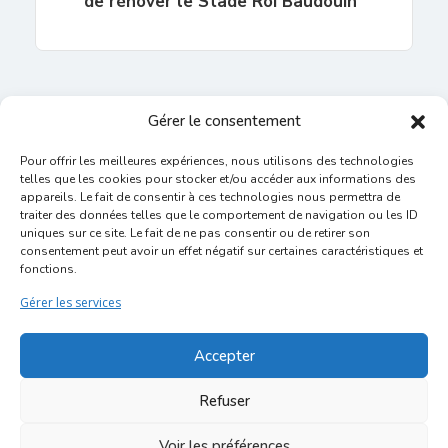
de rénover le Stade Roi Baudouin”
Gérer le consentement
Pour offrir les meilleures expériences, nous utilisons des technologies
telles que les cookies pour stocker et/ou accéder aux informations des
appareils. Le fait de consentir à ces technologies nous permettra de
traiter des données telles que le comportement de navigation ou les ID
uniques sur ce site. Le fait de ne pas consentir ou de retirer son
Inscription Commerce
consentement peut avoir un effet négatif sur certaines caractéristiques et
fonctions.
Association des Commerçants du Quartier Bruegel et des
Gérer les services
Marolles
Rue Haute 77 - 1000 Bruxelles
Accepter
©2017-2026
Marolles.brussels
• Contact us →
Refuser
ascombrueg@outlook.com
Voir les préférences