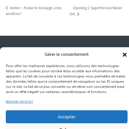
Opening | Superheroes Never
Atelier – Passe le message à tes
ancêtres !
Die
Gérer le consentement
Inscription Commerce
Pour offrir les meilleures expériences, nous utilisons des technologies
telles que les cookies pour stocker et/ou accéder aux informations des
Association des Commerçants du Quartier Bruegel et des
appareils. Le fait de consentir à ces technologies nous permettra de traiter
Marolles
des données telles que le comportement de navigation ou les ID uniques
sur ce site. Le fait de ne pas consentir ou de retirer son consentement peut
Rue Haute 77 - 1000 Bruxelles
avoir un effet négatif sur certaines caractéristiques et fonctions.
Manage services
©2017-2026
Marolles.brussels
• Contact us →
ascombrueg@outlook.com
Accepter