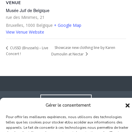
VENUE
Musée Juif de Belgique
rue des Minimes, 21
Bruxelles
,
1000
Belgique
+ Google Map
View Venue Website
Showcase new clothing line by Karen
CUSSD (Brussels) – Live
Concert !
Dumoulin at Nectar
Inscription Commerce
Gérer le consentement
Association des Commerçants du Quartier Bruegel et des
Pour offrir les meilleures expériences, nous utilisons des technologies
Marolles
telles que les cookies pour stocker et/ou accéder aux informations des
appareils. Le fait de consentir à ces technologies nous permettra de traiter
Rue Haute 77 - 1000 Bruxelles