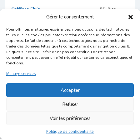
Coiffure Ely’s
55 Rue
Gérer le consentement
Haute
Wine Bar
198 Rue
Pour offrir les meilleures expériences, nous utilisons des technologies
telles que les cookies pour stocker et/ou accéder aux informations des
Haute
,
appareils. Le fait de consentir à ces technologies nous permettra de
traiter des données telles que le comportement de navigation ou les ID
Belge une fois
89 Rue
uniques sur ce site. Le fait de ne pas consentir ou de retirer son
Haute
consentement peut avoir un effet négatif sur certaines caractéristiques et
fonctions.
2016
Manage services
Les Brigitinnes Aux Marches de la Chapelle – Place
Accepter
de la Chapelle, 5
Refuser
Chaussures Prado
– Rue
Haute, 350
Voir les préférences
Proxi Delhaize
–
Politique de confidentialité
Rue Haute, 221