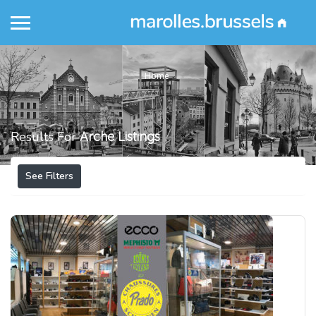
Home
Results For
Arche
Listings
See Filters