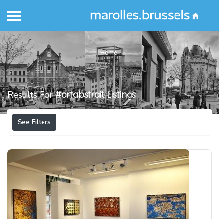
Home
Results For
#artabstrait
Listings
See Filters