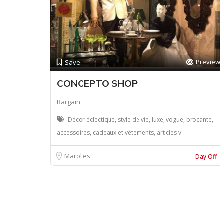
Preview
Save
CONCEPTO SHOP
Bargain
Décor éclectique, style de vie, luxe, vogue, brocante,
accessoires, cadeaux et vêtements, articles v
Marolles
Day Off