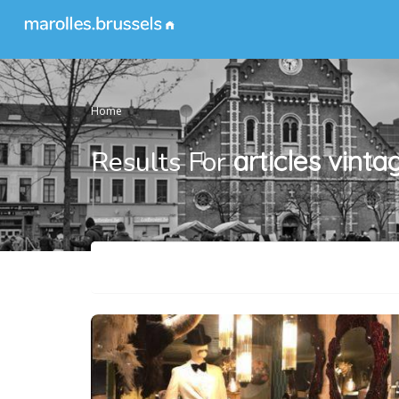
Home
Results For
articles vinta