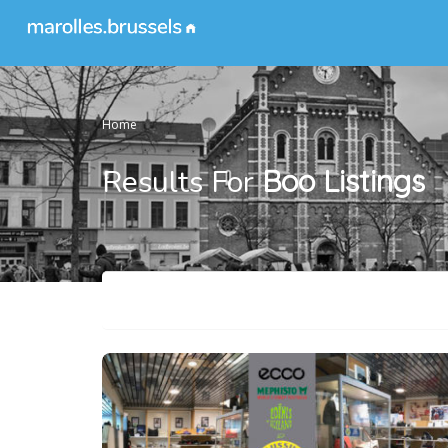
Home
Results For
Boo
Listings