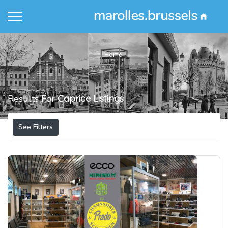
Home
Results For
Caprice
Listings
See Filters