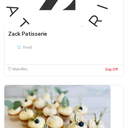
Zack Patisserie
Food
Marolles
Day Off