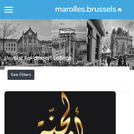
Home
Results For
dessert
Listings
See Filters