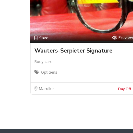
Preview
Save
Wauters-Serpieter Signature
Body care
Opticiens
Marolles
Day Off