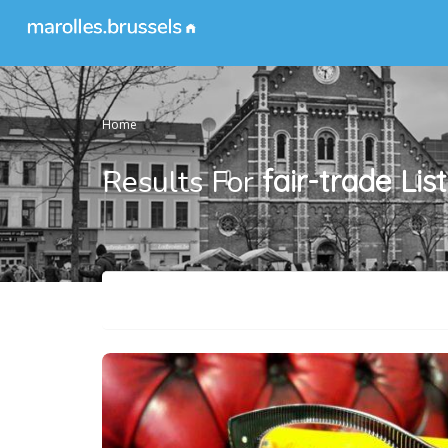
Home
Results For
fair-trade
Lis