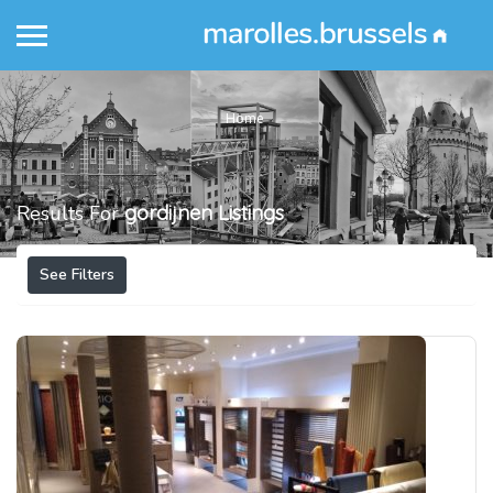
Home
Results For
gordijnen
Listings
See Filters