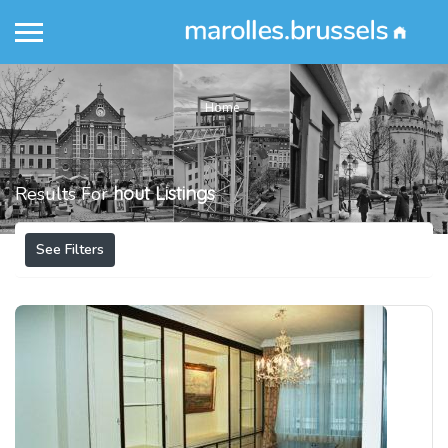
Home
Results For
hout
Listings
See Filters