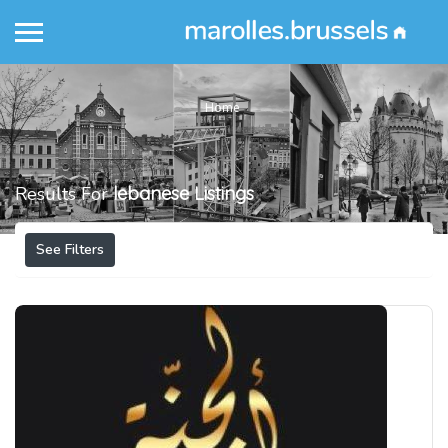
Home
Results For
lebanese
Listings
See Filters