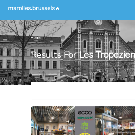
Home
Results For
Les Tropezie