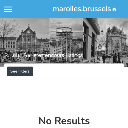
Home
Results For
letestencours
Listings
See Filters
No Results