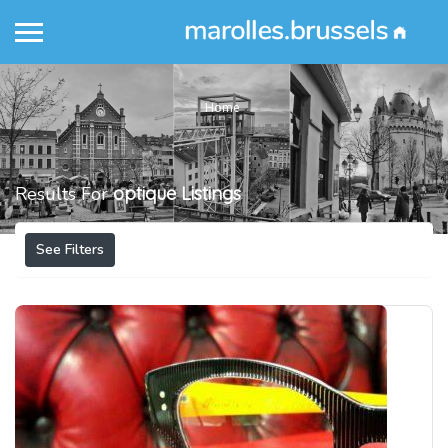
Home
Results For
optique
Listings
See Filters