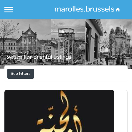
Home
Results For
oriental
Listings
See Filters