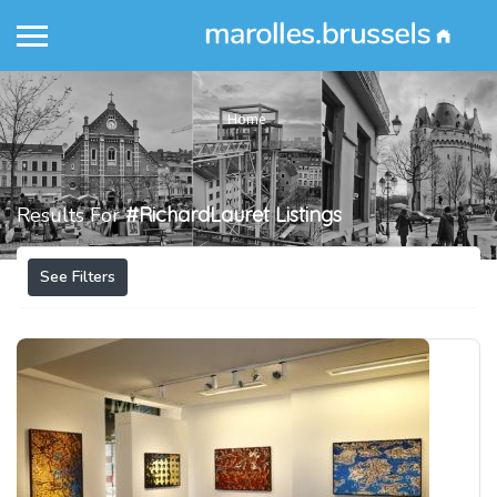
Home
Results For
#RichardLauret
Listings
See Filters