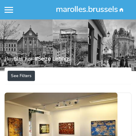
Home
Results For
#Seize
Listings
See Filters