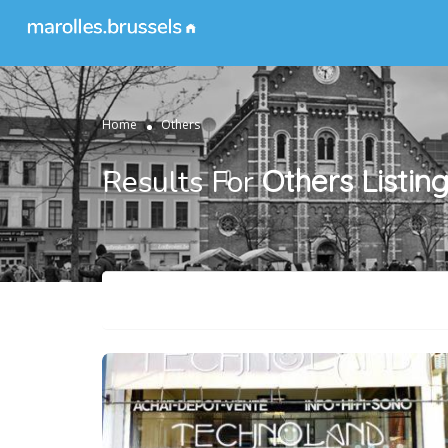
Home
Others
Results For
Others
Listin