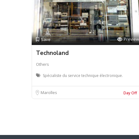
Preview
Save
Technoland
Others
Spécialiste du service technique électronique.
Marolles
Day Off