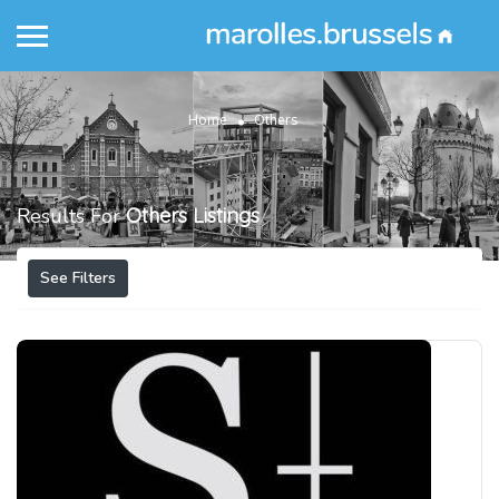
Home
Others
Results For
Others
Listings
See Filters