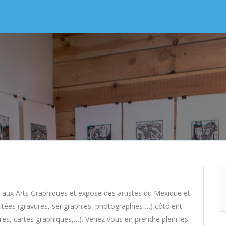
lle aux Arts Graphiques et expose des artistes du Mexique et
itées (gravures, sérigraphies, photographies …) côtoient
vres, cartes graphiques,…). Venez vous en prendre plein les