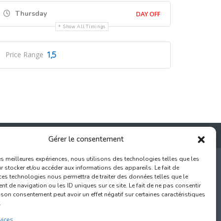
Thursday
DAY OFF
Show All Timings
1,5
Price Range
Gérer le consentement
les meilleures expériences, nous utilisons des technologies telles que les
 stocker et/ou accéder aux informations des appareils. Le fait de
ces technologies nous permettra de traiter des données telles que le
 de navigation ou les ID uniques sur ce site. Le fait de ne pas consentir
000 Bruxelles
r son consentement peut avoir un effet négatif sur certaines caractéristiques
.
com
vices