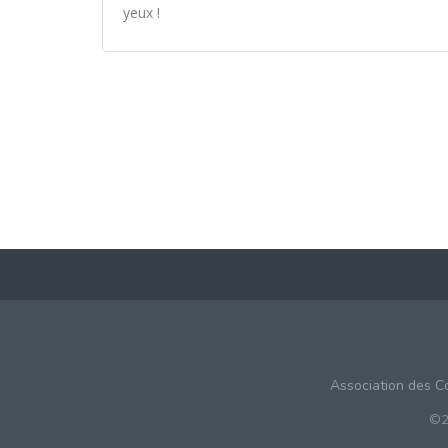
yeux !
Association des C
©2