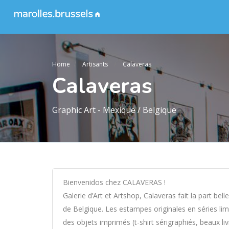
Home
Artisants
Calaveras
Calaveras
Graphic Art - Mexique / Belgique
Bienvenidos chez CALAVERAS !
Galerie d’Art et Artshop, Calaveras fait la part be
de Belgique. Les estampes originales en séries lim
des objets imprimés (t-shirt sérigraphiés, beaux li