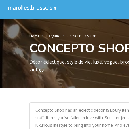
Home
Bargain
CONCEPTO SHOP
CONCEPTO SHO
Décor éclectique, style de vie, luxe, vogue, br
vintage
Concepto Shop has an eclectic décor & luxury item
stuff. Items you’ve fallen in love with. Snuisterijen
luxurious lifestyle to bring into your home. And eve