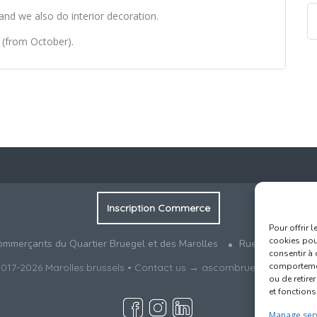
 and we also do interior decoration.
 (from October).
Inscription Commerce
Pour offrir 
cookies pour
ommerçants du Quartier Bruegel et des Marolles
Rue Haute 77 - 1
consentir à 
comportement
017-2026
Marolles.brussels
• Contact us →
ascombrueg@outlook.
ou de retire
et fonctions
Manage ser