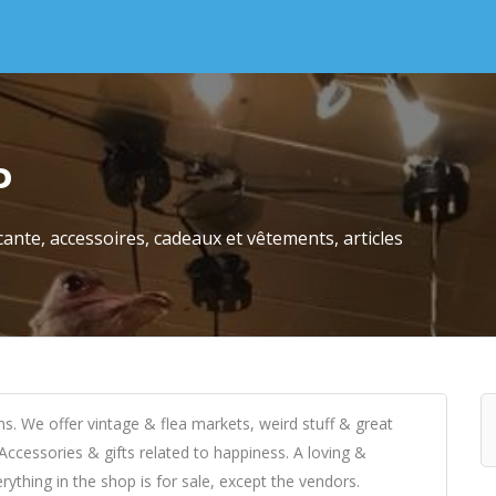
P
ocante, accessoires, cadeaux et vêtements, articles
s. We offer vintage & flea markets, weird stuff & great
. Accessories & gifts related to happiness. A loving &
rything in the shop is for sale, except the vendors.