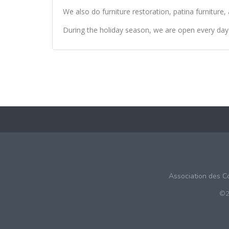
We also do furniture restoration, patina furniture,
During the holiday season, we are open every day
Association des C
©2