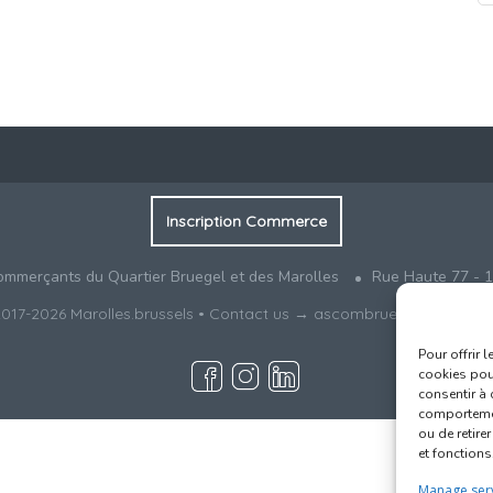
Inscription Commerce
ommerçants du Quartier Bruegel et des Marolles
Rue Haute 77 - 1
017-2026
Marolles.brussels
• Contact us →
ascombrueg@outlook.
Pour offrir 
cookies pour
consentir à 
comportement
ou de retire
et fonctions
Manage ser