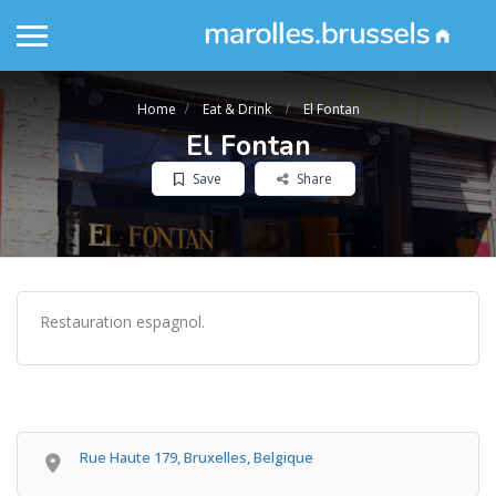
Home
Eat & Drink
El Fontan
El Fontan
Save
Share
Restauration espagnol.
Rue Haute 179, Bruxelles, Belgique