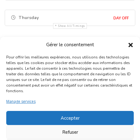
Thursday
DAY OFF
Show All Timings
Gérer le consentement
Pour offrir les meilleures expériences, nous utilisons des technologies
telles que les cookies pour stocker et/ou accéder aux informations des
appareils. Le fait de consentir à ces technologies nous permettra de
traiter des données telles que le comportement de navigation ou les ID
uniques sur ce site. Le fait de ne pas consentir ou de retirer son
Inscription Commerce
consentement peut avoir un effet négatif sur certaines caractéristiques et
fonctions.
Association des Commerçants du Quartier Bruegel et des
Manage services
Marolles
Rue Haute 77 - 1000 Bruxelles
Accepter
©2017-2026
Marolles.brussels
• Contact us →
Refuser
ascombrueg@outlook.com