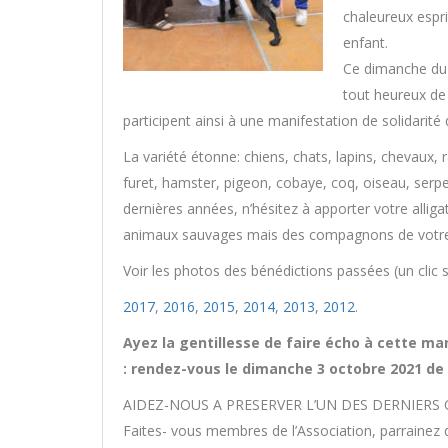
chaleureux espri
enfant.
Ce dimanche du d
tout heureux de 
participent ainsi à une manifestation de solidarit
La variété étonne: chiens, chats, lapins, chevaux, r
furet, hamster, pigeon, cobaye, coq, oiseau, serp
dernières années, n’hésitez à apporter votre allig
animaux sauvages mais des compagnons de votre
Voir les photos des bénédictions passées (un clic su
2017
,
2016
,
2015
,
2014
,
2013
,
2012
.
Ayez la gentillesse de faire écho à cette ma
: rendez-vous le dimanche 3 octobre 2021 de 
AIDEZ-NOUS A PRESERVER L’UN DES DERNIERS 
Faites- vous membres de l’Association, parrainez d