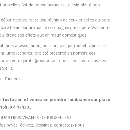
t bruxellois fait de bonne humeur et de simplicité bon
ébut octobre, c’est une réunion de ceux et celles qui sont
faire bénir leur animal de compagnie par le père Walbert et
é qui étend ses effets aux animaux domestiques.
at, âne, ânesse, ânon, poisson, oie, perroquet, chinchilla,
ent, urne (cendres) ont été présenté en nombre ces
ator ou votre girafe (pour autant que ce ne soient pas des
 vie…).
r l’année) :
nifestation et venez en prendre l’ambiance sur place
16h30 à 17h30..
QUARTIERS VIVANTS DE BRUXELLES !
es pavés, écrivez, dessinez, contactez- nous !