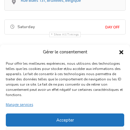
Rue Blaes 131, Bruxelles, Belgique
Saturday
DAY OFF
Show All Timings
Gérer le consentement
Pour offrir les meilleures expériences, nous utilisons des technologies
telles que les cookies pour stocker et/ou accéder aux informations des
appareils. Le fait de consentir à ces technologies nous permettra de
traiter des données telles que le comportement de navigation ou les ID
uniques sur ce site. Le fait de ne pas consentir ou de retirer son
Inscription Commerce
consentement peut avoir un effet négatif sur certaines caractéristiques et
fonctions.
Association des Commerçants du Quartier Bruegel et des
Manage services
Marolles
Rue Haute 77 - 1000 Bruxelles
Accepter
©2017-2026
Marolles.brussels
• Contact us →