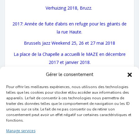
Verhuizing 2018, Bruzz.
2017: Année de fuite d’abris en refuge pour les géants de
la rue Haute.
Brussels Jazz Weekend 25, 26 et 27 mai 2018
La place de la Chapelle a accueilli le MAZE en décembre
2017 et janvier 2018.
Gérer le consentement
Commerce :
promotions, historiques des
commerces, prix, concours…
Pour offrir les meilleures expériences, nous utilisons des technologies
BRUX’elles: route marchante aux Marolles
telles que les cookies pour stocker et/ou accéder aux informations des
appareils. Le fait de consentir à ces technologies nous permettra de
Rue Blaes 112…113, les artisans…
traiter des données telles que le comportement de navigation ou les ID
uniques sur ce site. Le fait de ne pas consentir ou de retirer son
PROJET Make Commerçants : Marolles
consentement peut avoir un effet négatif sur certaines caractéristiques et
fonctions.
Associations :
activités, se faire
Manage services
membre, urbanisme, règlements, réunions,
formations…