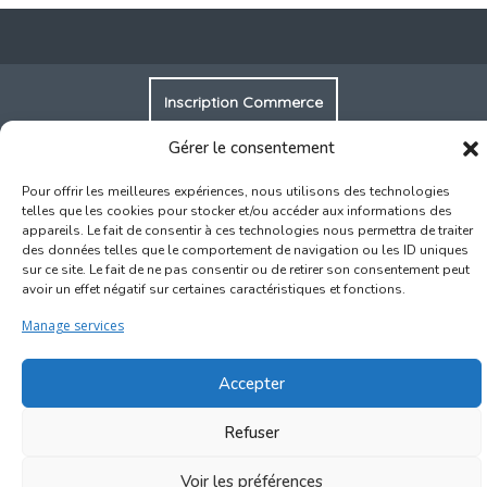
Inscription Commerce
Gérer le consentement
Association des Commerçants du Quartier Bruegel et des
Marolles
Pour offrir les meilleures expériences, nous utilisons des technologies
Rue Haute 77 - 1000 Bruxelles
telles que les cookies pour stocker et/ou accéder aux informations des
appareils. Le fait de consentir à ces technologies nous permettra de traiter
des données telles que le comportement de navigation ou les ID uniques
©2017-2026
Marolles.brussels
• Contact us →
sur ce site. Le fait de ne pas consentir ou de retirer son consentement peut
ascombrueg@outlook.com
avoir un effet négatif sur certaines caractéristiques et fonctions.
Manage services
Accepter
Refuser
Voir les préférences